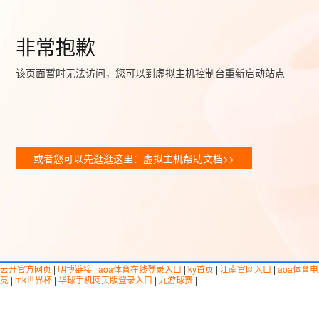
非常抱歉
该页面暂时无法访问，您可以到虚拟主机控制台重新启动站点
或者您可以先逛逛这里：虚拟主机帮助文档>>
云开官方网页
|
明博链接
|
aoa体育在线登录入口
|
ky首页
|
江南官网入口
|
aoa体育电
竞
|
mk世界杯
|
华球手机网页版登录入口
|
九游球赛
|